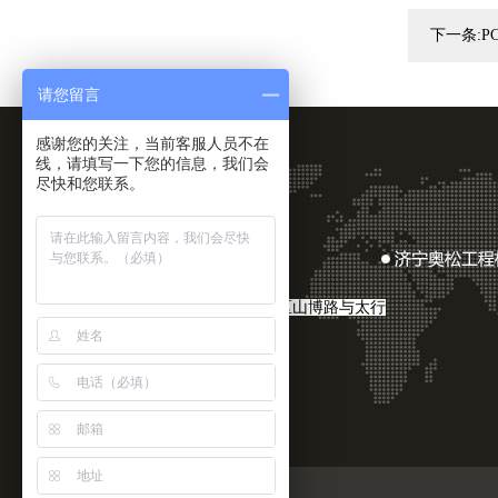
下一条:
P
请您留言
感谢您的关注，当前客服人员不在
线，请填写一下您的信息，我们会
尽快和您联系。
济宁奥松工程机械有限公司
联系人：李国庆
电 话：13863712807
网 址：
www.asgcjx.com
地 址：山东省济宁市任城区山博路与太行
山路向北200米路