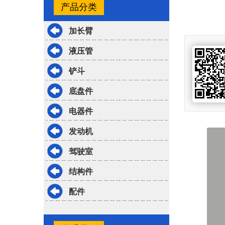
产品分类
加长臂
液压管
铲斗
底盘件
电器件
发动机
驾驶室
结构件
配件