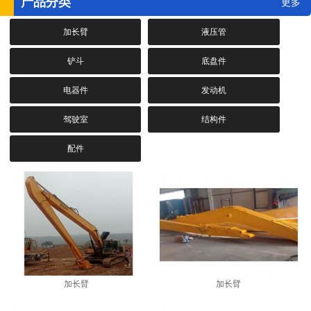
产品分类
更多
加长臂
液压管
铲斗
底盘件
电器件
发动机
驾驶室
结构件
配件
加长臂
加长臂