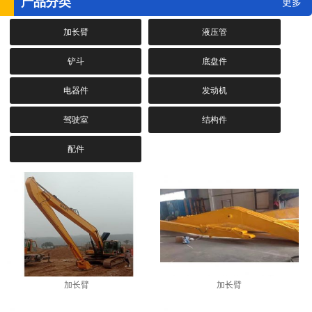
产品分类
更多
加长臂
液压管
铲斗
底盘件
电器件
发动机
驾驶室
结构件
配件
加长臂
加长臂