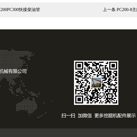
C200PC300快接柴油管
上一条:
PC200-8
版权所
鲁ICP备160