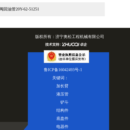
主阀回油管20Y-62-51251
有：
济宁奥松工程机械有限公司
42493号-1
关键词：
加长臂
液压管
铲斗
结构件
底盘件
电器件