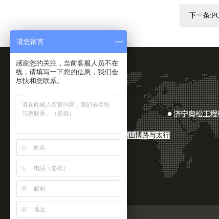
下一条:
P
请您留言
感谢您的关注，当前客服人员不在
线，请填写一下您的信息，我们会
尽快和您联系。
济宁奥松工程机械有限公司
联系人：李国庆
电 话：13863712807
网 址：
www.asgcjx.com
地 址：山东省济宁市任城区山博路与太行
山路向北200米路