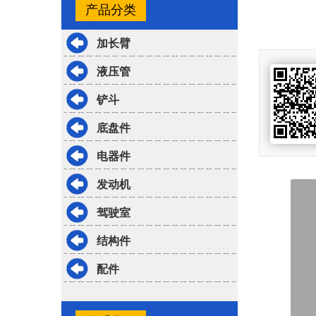
产品分类
加长臂
液压管
铲斗
底盘件
电器件
发动机
驾驶室
结构件
配件